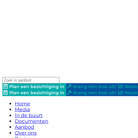
Plan een bezichtiging in
Breng een bod uit!
Waard
Plan een bezichtiging in
Breng een bod uit!
Waard
Home
Media
In de buurt
Documenten
Aanbod
Over ons