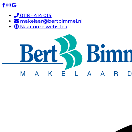
0118 - 414 014
makelaar@bertbimmel.nl
Naar onze website ›