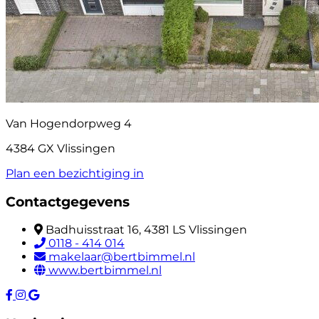
Van Hogendorpweg 4
4384 GX Vlissingen
Plan een bezichtiging in
Contactgegevens
Badhuisstraat 16, 4381 LS Vlissingen
0118 - 414 014
makelaar@bertbimmel.nl
www.bertbimmel.nl