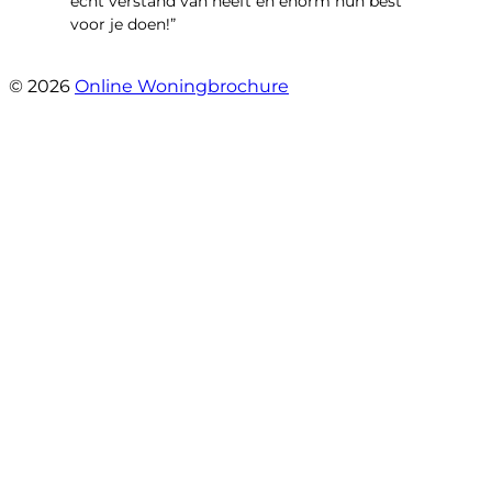
echt verstand van heeft en enorm hun best
voor je doen!”
- Noorderbaan 55
© 2026
Online Woningbrochure