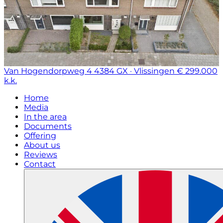
Van Hogendorpweg 4
4384 GX · Vlissingen
€ 299.000
k.k.
Home
Media
In the area
Documents
Offering
About us
Reviews
Contact