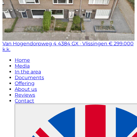
Van Hogendorpweg 4
4384 GX · Vlissingen
€ 299.000
k.k.
Home
Media
In the area
Documents
Offering
About us
Reviews
Contact