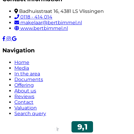
Badhuisstraat 16, 4381 LS Vlissingen
0118 - 414 014
makelaar@bertbimmel.nl
www.bertbimmel.nl
Navigation
Home
Media
In the area
Documents
Offering
About us
Reviews
Contact
Valuation
Search query